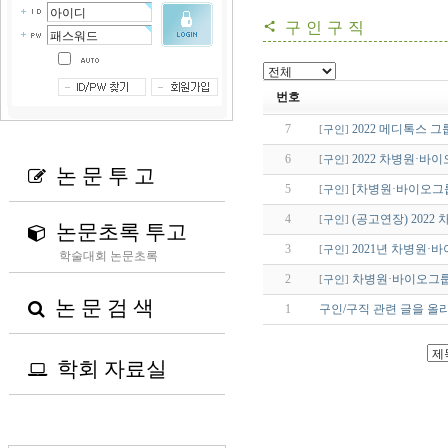
구인구직
share
번호
7
2022 메디톡스 그
[
구인
]
6
2022 차병원·바이오
[
구인
]
논 문 투 고

5
[차병원·바이오그룹
[
구인
]
4
(공고연장) 202
[
구인
]
논문초록 투고

3
2021년 차병원·바
[
구인
]
학술대회 논문초록
2
차병원·바이오그룹 
[
구인
]
논 문 검 색

1
구인/구직 관련 글을 올
학회 자료실
