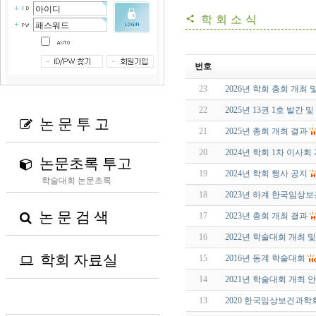
학회소식
share
번호
23
2026년 학회 총회 개최 
22
2025년 13권 1호 발간 
논 문 투 고

21
2025년 총회 개최 결과
20
2024년 학회 1차 이사회
논문초록 투고

19
2024년 학회 행사 공지
학술대회 논문초록
18
2023년 하계 한국임상보건
논 문 검 색
17
2023년 총회 개최 결과

16
2022년 학술대회 개최 
학회 자료실
15
2016년 동계 학술대회

14
2021년 학술대회 개최 
13
2020 한국임상보건과학